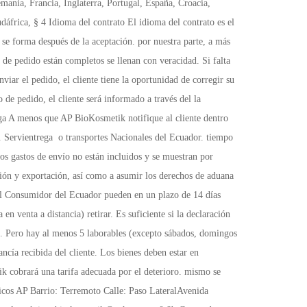
ibir correos electrónicos publicitarios – revocación En el curso de un registro voluntario, el cliente puede optar por no recibir mensajes de APBioKosmetik sobre sus productos, ofertas actuales y otros relacionados con la empresa Aceptar la información mediante correos electrónicos publicitarios, en particular boletines informativos. El cliente puede revocar su consentimiento para recibir dichos correos electrónicos en cualquier momento devolviendo el correo electrónico Correos a la dirección bio.kosmetik@yahoo.com con la nota «Por favor, no más publicidad Correos».§ 11 Uso del sitio web Este sitio web utiliza Google Analytics, un servicio de análisis web proporcionado por Google Inc. («Google»). Google Analytics utiliza las llamadas «cookies», archivos de texto que se almacenan en su ordenador y que permiten un análisis de su uso del sitio web. Los generados por la cookie La información sobre su uso de este sitio web (incluida su dirección IP) se envía a un Transferido y almacenado por los servidores de Google en los EE. UU. Google usará esta información utilizar para evaluar su uso del sitio web, para generar informes sobre la actividad del sitio web para compilar el operador del sitio web y promover el uso del sitio web y para prestar servicios relacionados con el uso de Internet. Además, Google utilizará esta información si es necesario, transferidos a terceros si así lo exige la ley o si terceros los utilizan Procesar datos en nombre de Google. Bajo ninguna circunstancia Google compartirá su dirección IP con otros Conectar datos de Google. El cliente puede impedir la instalación de cookies a través de impedir la configuración correspondiente del software de su navegador; sin embargo, nos gustaría señalar que que en este caso es posible que no pueda utilizar todas las funciones de este sitio web en su totalidad para poder usar. Al utilizar este sitio web, el cliente acepta el procesamiento de los datos recopilados sobre usted por Google en la forma y manera descritas anteriormente Propósito declarado.§ 12 Enlaces / Conexiones Hay enlaces a sitios web de terceros en el sitio web de AP BioKosmetik. Una vez que el cliente de clics, sale de nuestra esfera de influencia. Para sitios web de terceros, a los que desde este sitio web consiste en un enlace, AP Biokosmetik no asume ninguna responsabilidad por el contenido o la responsabilidad legal. Estas páginas tampoco representan ninguna recomendación por parte de AP BioKosmetik. Si las usa cuando visite nuestro sitio web, le recomendamos que lea los términos y condiciones allí. § 13 Uso del sitio web, fiabilidad, exención de responsabilidad Todo el contenido ha sido compilado con gran cuidado a nuestro leal saber y entender. Sin embargo, no podemos garantizar que la información sea complet