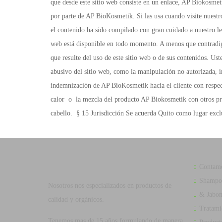
Contamo
Shampo
Nosotros nos especializados en productos de
& Jabon
calidad y orgánicos.
Tratami
Tenemos mas de 15 años formulando de manera