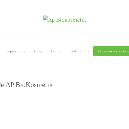
Separar Cita
Blog
Tienda
Testimonios
Términos y condici
 de AP BioKosmetik