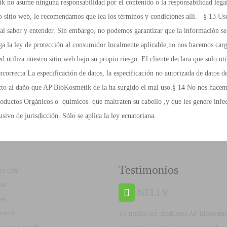
Testimonios
s con:
os
NELLY
es
entos
Yo utilizo los productos AP Biokosme