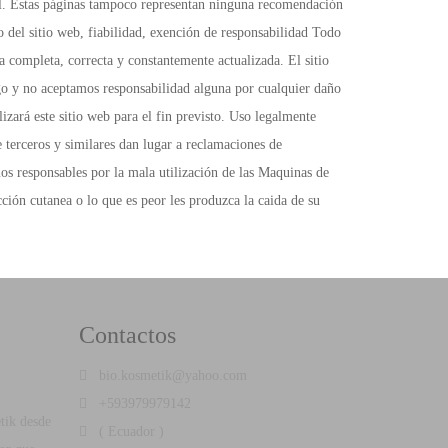
Contactos
bio.kosmetik@yahoo.com
+593979979142
tik desde
( Ecuador )