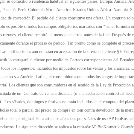
oto Calle: Paso LateralAvenida Bolivariana, Conjunto : Alcala Bloque: Casa 12 A una cuadra de Mavesa, Provincia: TunguraguaCanton: AmbatoParroquia : Picaigua Correo electrónico: bio.kosmetik@yahoo.com § 8b Gastos de devolución (solo para Austria) Política de cancelación § 8c (solo para Alemania) Derecho a retirada: Los clientes pueden cancelar su declaración contractual dentro de los 14 días sin dar ninguna razón. retirar. El período comienza después de recibir esta instrucción en forma de texto ( consentimiento para los Términos y Condiciones Generales en el momento de realizar el pedido). Para cumplir con el plazo de cancelación el envío oportuno de la revocación es suficiente. La revocación es a la siguiente dirección : Cosméticos AP Barrio: Terremoto Calle: Paso LateralAvenida Bolivariana, Conjunto : Alcala Bloque: Casa 12 A una cuadra de Mavesa, Provincia: TunguraguaCanton: AmbatoParroquia : Picaigua AJUSTAR Consecuencias de la revocación: En caso de revocación efectiva, se devolverán los servicios mutuamente recibidos. y, si corresponde, para renunciar a los beneficios (por ejemplo, intereses). ¿Puede morir el cliente AP BioKosmetik? Servicio recibido y usos (por ejemplo, ventajas de uso) no o parcialmente no o solo en devuelto o entregado en estado deteriorado, el cliente deberá notificar a AP BioKosmetik . Los cosméticos a este respecto pagan una compensación. El cliente deberá pagar una indemnización por el deterioro de la mercancía sólo paga si el deterioro se debe a la manipulación del artículo que exceda la prueba de propiedades y funcionalidad va más allá. En «Comprobación de las propiedades y cómo funciona» significa probar y probar los productos respectivos, por ejemplo, cómo funciona posible y habitual en la tienda. Los artículos que se pueden enviar por paquetería no corren el riesgo de AP Biokosmetik de volver cosméticos. APBiokosmetik no corre con los gastos de devolución si el entregado Los productos corresponden a los pedidos. Las obligaciones de devolución de los pagos deben hacerse dentro de cumplirse en un plazo de 30 días. El plazo comienza para el cliente con el envío de su Declaración de revocación de AP Bio kosmetik al recibirFin de la revocación.§ 9 protección de datos El cumplimiento de las disposiciones legales sobre protección de datos personales es importante para AP BioKosmétik por supuesto. De acuerdo con la ley de protección de datos, los datos personales Información que puede ser utilizada para conocer la identidad de los usuarios. Toda la información que no puede vincularse directamente con la identidad del usuario,por lo tanto, no están incluidos. Cuando visita el sitio web, AP BioKosmetik no recopila ningún dato sin su registro voluntario información personal. Si es necesario y requiere un servicio personalizado e interactivo (formularios) en nuestro sitio web, AP BioKosmetik recopila información personal de usted. AP BioKosmetik solo utiliza estos datos dentro de nuestra empresa Procesamiento de pedidos y mantenimiento de las relaciones con los clientes. Estos datos no se transmiten a terceros. transmitido, a menos que esto sea necesario para cumplir con el contrato o AP BioKosmetik legalmente obligado a hacerlo. Derecho de proporcionar información: Si lo solicita por escrito, AP BioKosmetik le informará sobre los datos almacenados sobre usted. informar datos. Derecho de oposición y posibilidad de corrección y supresión: El cliente tiene derecho a retirar el consentimiento para el procesamiento de datos en cualquier momento. Uso de sus datos con efecto para el futuro. A su solicitud por escrito, APBioKosmetik corregirá los datos incorrectos o los eliminará de forma inmediata y completa. AP BioKosmetik guarda con el fin de optimizar el rendimiento y determinar las visitas a la página contenido anónimo en cookies (pequeños archivos de texto) en la computadora del cliente. Las cookies no contienen ningún dato personal. Para que el sitio web funcione correctamente, el El navegador web del cliente acepta cookies.§ 10 Declaración de consentimiento para rec