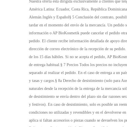
Nuestra oferta está dirigida exclusivamente a clientes que tengan su domicilio o residencia habitual en siguientes países: Europa: Austria, Alemania, Francia, Inglaterra, Portugal, España, Croacia, América Latina: Ecuador, Costa Rica, República Dominicana, Panamá, Perú, Colombia.Norte America: Estados Unidos África: Namibia, Sudáfrica, § 4 Idioma del contrato El idioma del contrato es el Alemán.Inglés y Español§ 5 Conclusión del contrato, posibilidad de corrección El pedido del cliente constituye una oferta. Un contrato solo se forma después de la aceptación. por nuestra parte, a más tardar en el momento del envío de la mercancía. Un pedido solo es posible si todos los campos obligatorios marcados con * en el formulario de pedido están completos se llenan con veracidad. Si falta información o AP BioKosmetik puede cancelar el pedido otras razones, el cliente recibirá un mensaje de error. antes de la final Después de enviar el pedido, el cliente tiene la oportunidad de corregir su pedido. El cliente recibe información detallada de apoyo directamente durante el proceso de pedido. Tan pronto como se complete el proceso de pedido, el cliente será informado a través del la dirección de correo electrónico de la recepción de su pedido. Las notificaciones aún no están en aceptación de la oferta del cliente.§ 6 Entrega A menos que AP BioKosmetik notifique al cliente dentro de los 15 días hábiles. Si no se acepta el pedido, AP BioKosmetik lo entregará al cliente por medio de Correos correspondientes del Ecuador. Servientrega o transportes Nacionales del Ecuador. tiempo de entrega habitual.§ 7 Precios Todos los precios no incluyen todos los impuestos, incluidos los impuestos sobre las ventas y los aranceles. Los gastos de envío no están incluidos y se muestran por separado al realizar el pedido. En el caso de entrega a un país que no sea América Latina, el consumidor asume todos los cargos de importación y exportación, así como a asumir los derechos de aduana y tasas y cargos.§ 8a Derecho de desistimiento (solo para Austria) Los clientes que son consumidores en el sentido de la Ley de Protección al Consumidor del Ecuador pueden en un plazo de 14 días naturales desde la recepción de la entrega de la mercancía solicitada de un Contrato de venta a distancia (o una declaración contractual hecha en venta a distancia) retirar. Es suficiente si la declaración de desistimiento se envía dentro del plazo sin dar razones será . Los sábados, domingos y festivos no están incluidos en el cómputo del plazo. Pero hay al menos 5 laborables (excepto sábados, domingos y festivos). En caso de desistimiento, solo es posible un reembolso total o parcial del precio de compra en tren contra devolución de la mercancía recibida del cliente. Los bienes deben estar en condiciones no utilizadas y revendibles y en el devolverse en el embalaje original. Para artículos afectados por señales de uso AP BioKosmetik cobrará una tarifa adecuada por el deterioro. mismo se aplica si faltan accesorios o piezas cuando se devuelven los productos. La siguiente dirección se aplica a la retirada:AP BioKosmetik Cosméticos AP Barrio: Terrem