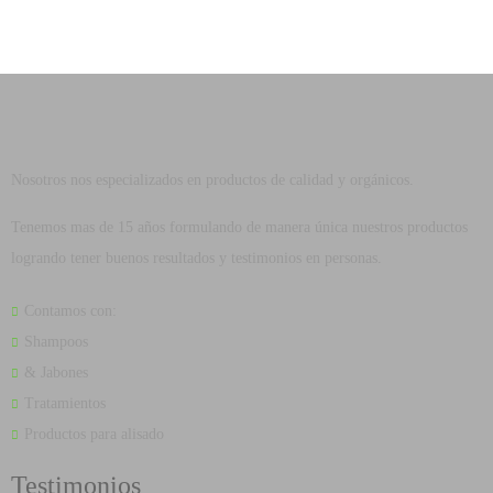
Nosotros nos especializados en productos de calidad y orgánicos.
Tenemos mas de 15 años formulando de manera única nuestros productos
logrando tener buenos resultados y testimonios en personas.
Contamos con:
Shampoos
& Jabones
Tratamientos
Productos para alisado
Testimonios