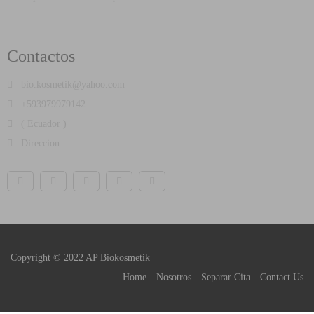
Contactos
bio.kosmetik@yahoo.com
+593979979142
( Ecuador )
Direccion
Copyright © 2022 AP Biokosmetik
Home
Nosotros
Separar Cita
Contact Us