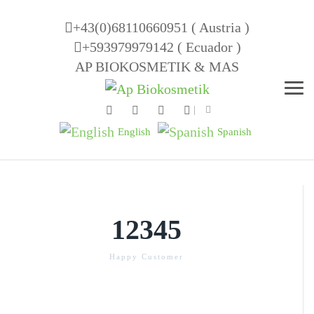
+43(0)68110660951 ( Austria )
+593979979142 ( Ecuador )
AP BIOKOSMETIK & MAS
Men
English
Spanish
12345
Happy Customer