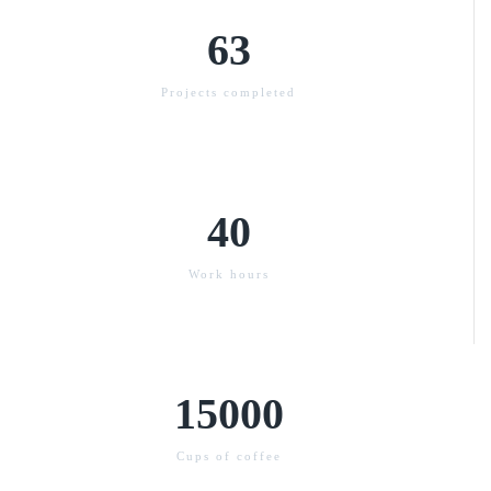
63
Projects completed
40
Work hours
15000
Cups of coffee