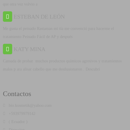
que otra vez volvio a
ESTEBAN DE LEÓN
Me gusta el peinado Rastaman mi tía me convenció para hacerme el
tratamiento Peinado Fácil de AP y después
KATY MINA
Cansada de probar muchos productos químicos agresivos y tratamientos
malos p ara alisar cabello que me desilusionaron . Descubrí
Contactos
bio.kosmetik@yahoo.com
+593979979142
( Ecuador )
Direccion