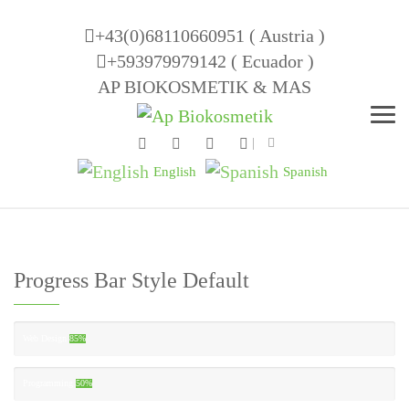
+43(0)68110660951 ( Austria )
+593979979142 ( Ecuador )
AP BIOKOSMETIK & MAS
Men
English
Spanish
Progress Bar Style Default
Web Design
85%
Programming
50%