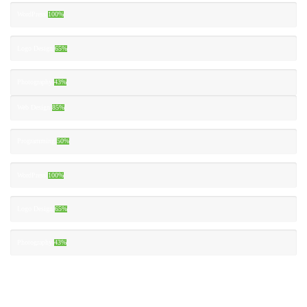
WordPress
100%
Logo Design
65%
Photography
43%
Web Design
85%
Programming
50%
WordPress
100%
Logo Design
65%
Photography
43%