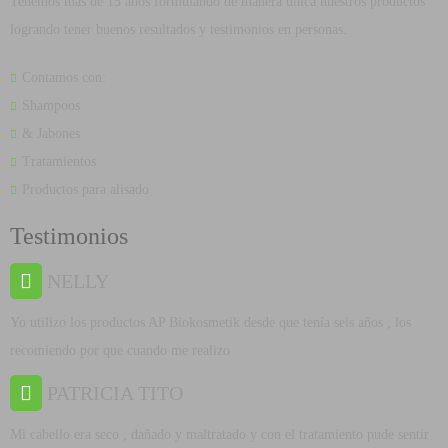
Tenemos mas de 15 años formulando de manera única nuestros productos
logrando tener buenos resultados y testimonios en personas.
Contamos con:
Shampoos
& Jabones
Tratamientos
Productos para alisado
Testimonios
NELLY
Yo utilizo los productos AP Biokosmetik desde que tenía seis años , los
recomiendo por que cuando me realizo
PATRICIA TITO
Mi cabello era seco , dañado y maltratado y con el tratamiento pude sentir