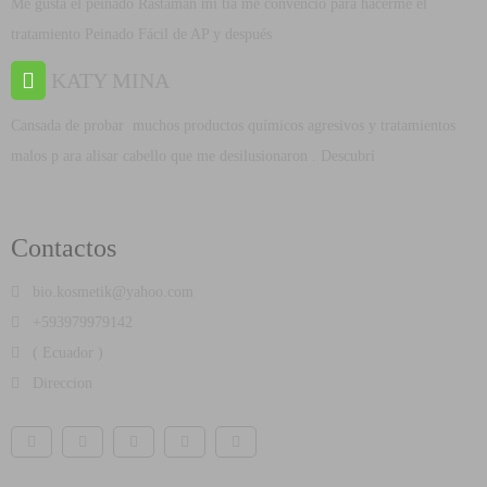
Me gusta el peinado Rastaman mi tía me convenció para hacerme el
tratamiento Peinado Fácil de AP y después
KATY MINA
Cansada de probar muchos productos químicos agresivos y tratamientos
malos p ara alisar cabello que me desilusionaron . Descubrí
Contactos
bio.kosmetik@yahoo.com
+593979979142
( Ecuador )
Direccion