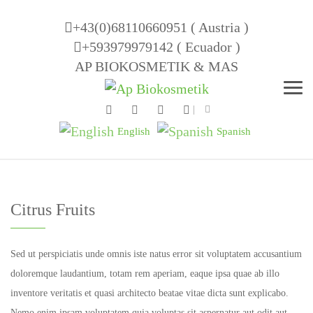
+43(0)68110660951 ( Austria )
+593979979142 ( Ecuador )
AP BIOKOSMETIK & MAS
Men
English
Spanish
Citrus Fruits
Sed ut perspiciatis unde omnis iste natus error sit voluptatem accusantium
doloremque laudantium, totam rem aperiam, eaque ipsa quae ab illo
inventore veritatis et quasi architecto beatae vitae dicta sunt explicabo.
Nemo enim ipsam voluptatem quia voluptas sit aspernatur aut odit aut