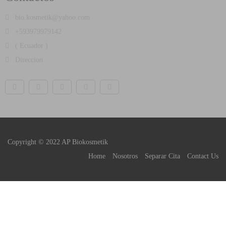
bio.kosmetik@yahoo.com
+593979979142
( Ecuador )
Direccion
Copyright © 2022 AP Biokosmetik
Home
Nosotros
Separar Cita
Contact Us