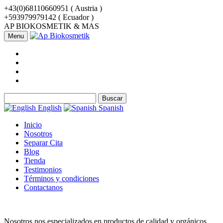
+43(0)68110660951 ( Austria )
+593979979142 ( Ecuador )
AP BIOKOSMETIK & MAS
Menu
Buscar:
English
Spanish
Inicio
Nosotros
Separar Cita
Blog
Tienda
Testimonios
Términos y condiciones
Contactanos
Nosotros nos especializados en productos de calidad y orgánicos.