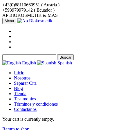
+43(0)68110660951 ( Austria )
+593979979142 ( Ecuador )
AP BIOKOSMETIK & MAS
Menu
Buscar:
English
Spanish
Inicio
Nosotros
Separar Cita
Blog
Tienda
Testimonios
Términos y condiciones
Contactanos
Your cart is currently empty.
Return to shop