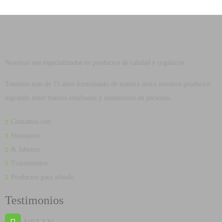
Nosotros nos especializados en productos de calidad y orgánicos.
Tenemos mas de 15 años formulando de manera única nuestros productos
logrando tener buenos resultados y testimonios en personas.
Contamos con:
Shampoos
& Jabones
Tratamientos
Productos para alisado
Testimonios