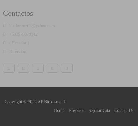
Contactos
bio.kosmetik@yahoo.com
+593979979142
( Ecuador )
Direccion
Copyright © 2022 AP Biokosmetik
Home
Nosotros
Separar Cita
Contact Us