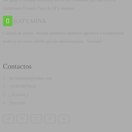
Me gusta el peinado Rastaman mi tía me convenció para hacerme el
tratamiento Peinado Fácil de AP y después
KATY MINA
Cansada de probar muchos productos químicos agresivos y tratamientos
malos p ara alisar cabello que me desilusionaron . Descubrí
Contactos
bio.kosmetik@yahoo.com
+593979979142
( Ecuador )
Direccion